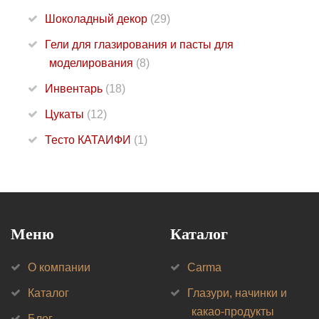
Шоколадный декор
(29)
Гели для глазирования и пасты для
моделирования
(8)
Инвентарь
(18)
Цукаты
(12)
Тесто КАТАИФИ
(1)
Меню
Каталог
О компании
Carma
Каталог
Глазури, начинки и
какао-продукты
Блог