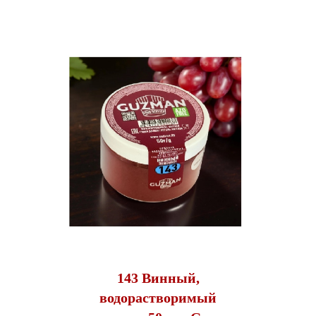
143 Винный,
водорастворимый