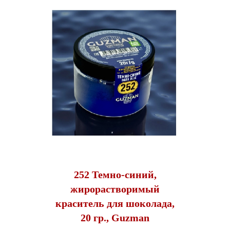
252 Темно-синий,
жирорастворимый
краситель для шоколада,
20 гр., Guzman