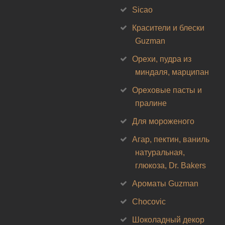
Sicao
Красители и блески
Guzman
Орехи, пудра из
миндаля, марципан
Ореховые пасты и
пралине
Для мороженого
Агар, пектин, ваниль
натуральная,
глюкоза, Dr. Bakers
Ароматы Guzman
Chocovic
Шоколадный декор