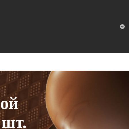
ной
 шт.