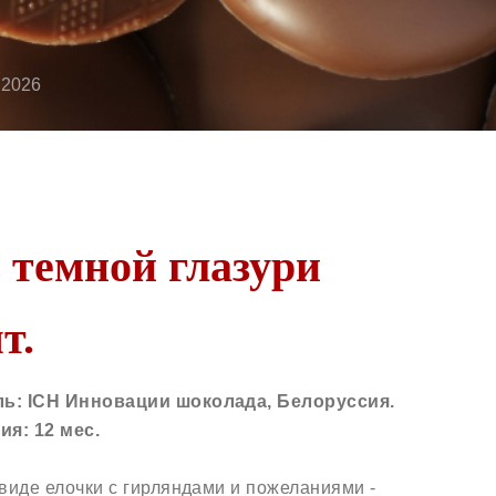
 2026
 темной глазури
т.
ль: ICH Инновации шоколада, Белоруссия.
ия: 12 мес.
виде елочки с гирляндами и пожеланиями -