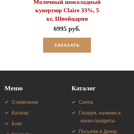
Молочный шоколадный
кувертюр Claire 33%, 5
кг, Швейцария
6995 руб.
ЗАКАЗАТЬ
Меню
Каталог
О компании
Carma
Каталог
Глазури, начинки и
какао-продукты
Блог
Посыпки и Декор