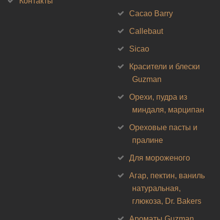
Контакты
Cacao Barry
Callebaut
Sicao
Красители и блески
Guzman
Орехи, пудра из
миндаля, марципан
Ореховые пасты и
пралине
Для мороженого
Агар, пектин, ваниль
натуральная,
глюкоза, Dr. Bakers
Ароматы Guzman