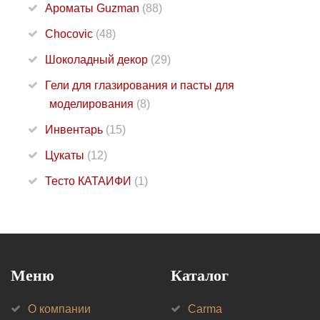
Ароматы Guzman
(88)
Chocovic
(48)
Шоколадный декор
(29)
Гели для глазирования и пасты для
моделирования
(8)
Инвентарь
(15)
Цукаты
(12)
Тесто КАТАИФИ
(1)
Меню
Каталог
О компании
Carma