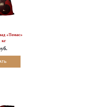
лад «Томас»
 кг
руб.
АТЬ