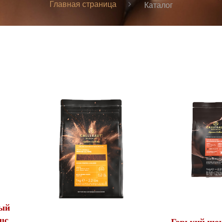
Главная страница
Каталог
ый
suc
Горький шо