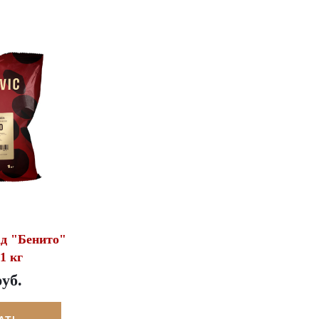
д "Бенито"
1 кг
руб.