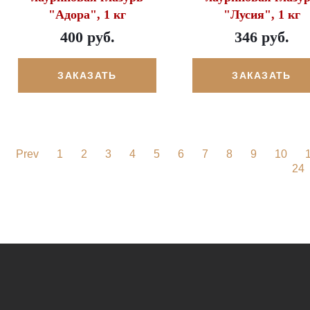
"Адора", 1 кг
"Лусия", 1 кг
400 руб.
346 руб.
ЗАКАЗАТЬ
ЗАКАЗАТЬ
Prev
1
2
3
4
5
6
7
8
9
10
24