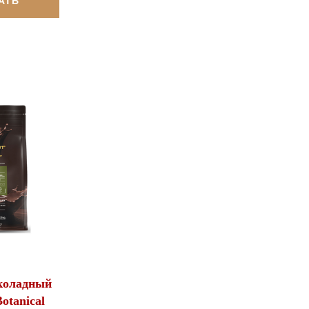
АТЬ
коладный
otanical