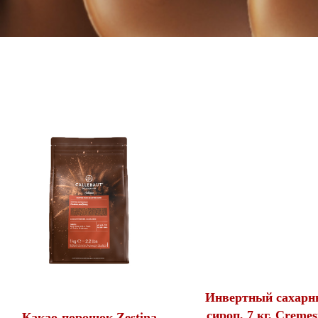
Инвертный сахарн
сироп, 7 кг, Creme
Какао-порошок Zestina