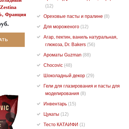
(12)
Zestina
%, Франция
Ореховые пасты и пралине
(8)
руб.
Для мороженого
(12)
Агар, пектин, ваниль натуральная,
АТЬ
глюкоза, Dr. Bakers
(56)
Ароматы Guzman
(88)
Chocovic
(48)
Шоколадный декор
(29)
Гели для глазирования и пасты для
моделирования
(8)
Инвентарь
(15)
Цукаты
(12)
Тесто КАТАИФИ
(1)