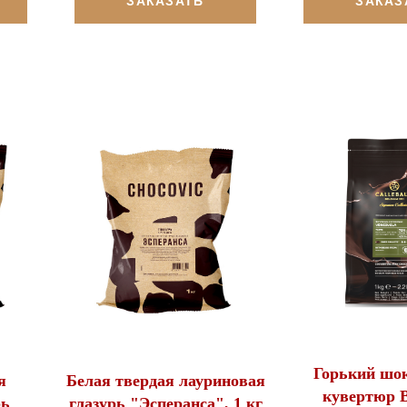
ЗАКАЗАТЬ
ЗАКАЗ
Горький шо
я
Белая твердая лауриновая
кувертюр B
рь
глазурь "Эсперанса", 1 кг