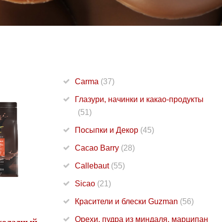
Carma
(37)
Глазури, начинки и какао-продукты
(51)
Посыпки и Декор
(45)
Cacao Barry
(28)
Callebaut
(55)
Sicao
(21)
Красители и блески Guzman
(56)
Орехи, пудра из миндаля, марципан
коладный