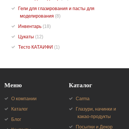
Гели для глазирования и пасты для
моделирования
(8)
Инвентарь
(18)
Цукаты
(12)
Тесто КАТАИФИ
(1)
Меню
Каталог
О компании
Carma
Каталог
Глазури, начинки и
какао-продукты
Блог
Посыпки и Декор