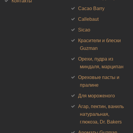
Контакты
Cacao Barry
Callebaut
Sicao
Красители и блески
Guzman
Орехи, пудра из
миндаля, марципан
Ореховые пасты и
пралине
Для мороженого
Агар, пектин, ваниль
натуральная,
глюкоза, Dr. Bakers
Ароматы Guzman