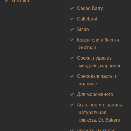
Контакты
Cacao Barry
Callebaut
Sicao
Красители и блески
Guzman
Орехи, пудра из
миндаля, марципан
Ореховые пасты и
пралине
Для мороженого
Агар, пектин, ваниль
натуральная,
глюкоза, Dr. Bakers
Ароматы Guzman