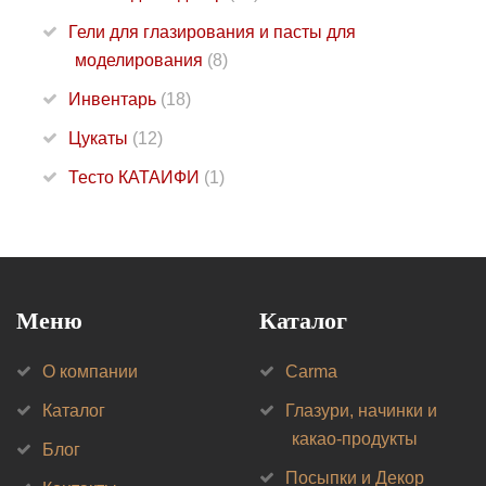
Гели для глазирования и пасты для
моделирования
(8)
Инвентарь
(18)
Цукаты
(12)
Тесто КАТАИФИ
(1)
Меню
Каталог
О компании
Carma
Каталог
Глазури, начинки и
какао-продукты
Блог
Посыпки и Декор