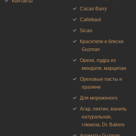
Контакты
Cacao Barry
Callebaut
Sicao
Красители и блески
Guzman
Орехи, пудра из
миндаля, марципан
Ореховые пасты и
пралине
Для мороженого
Агар, пектин, ваниль
натуральная,
глюкоза, Dr. Bakers
Ароматы Guzman