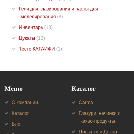
Гели для глазирования и пасты для
моделирования
(8)
Инвентарь
(18)
Цукаты
(12)
Тесто КАТАИФИ
(1)
Меню
Каталог
О компании
Carma
Каталог
Глазури, начинки и
какао-продукты
Блог
Посыпки и Декор