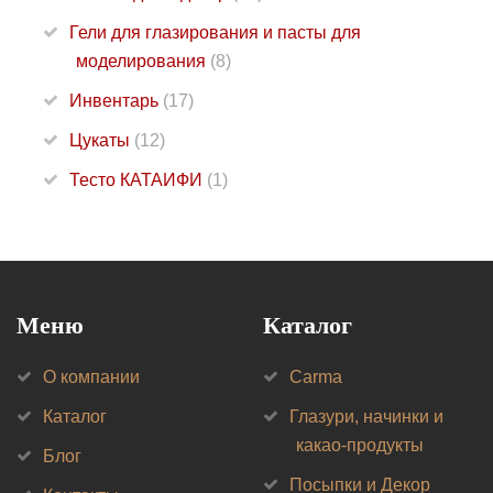
Гели для глазирования и пасты для
моделирования
(8)
Инвентарь
(17)
Цукаты
(12)
Тесто КАТАИФИ
(1)
Меню
Каталог
О компании
Carma
Каталог
Глазури, начинки и
какао-продукты
Блог
Посыпки и Декор