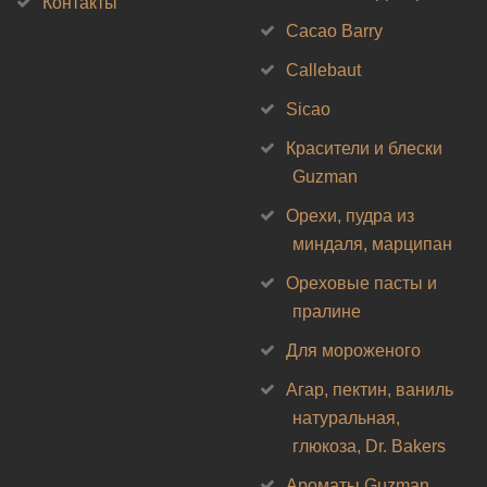
Контакты
Cacao Barry
Callebaut
Sicao
Красители и блески
Guzman
Орехи, пудра из
миндаля, марципан
Ореховые пасты и
пралине
Для мороженого
Агар, пектин, ваниль
натуральная,
глюкоза, Dr. Bakers
Ароматы Guzman