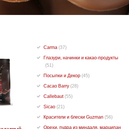
Carma
(37)
Глазури, начинки и какао-продукты
(51)
Посыпки и Декор
(45)
Cacao Barry
(28)
Callebaut
(55)
Sicao
(21)
Красители и блески Guzman
(56)
Орехи, пудра из миндаля, марципан
коладный