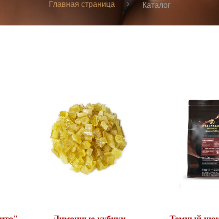
Главная страница
Каталог
ито"
Лимонные кубики
Темный шо