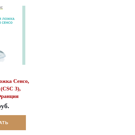
ожка Сенсо,
(CSС 3),
Франция
руб.
АТЬ