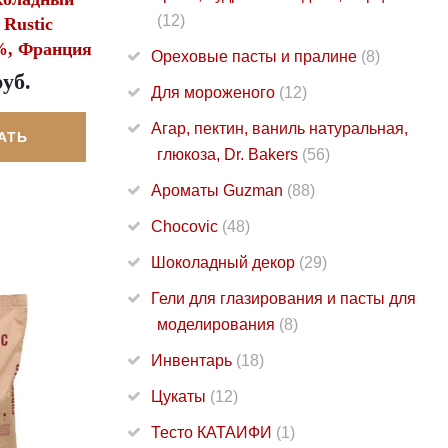
(12)
Rustic
8%, Франция
Ореховые пасты и пралине
(8)
руб.
Для мороженого
(12)
Агар, пектин, ваниль натуральная,
АТЬ
глюкоза, Dr. Bakers
(56)
Ароматы Guzman
(88)
Chocovic
(48)
Шоколадный декор
(29)
Гели для глазирования и пасты для
моделирования
(8)
Инвентарь
(18)
Цукаты
(12)
Тесто КАТАИФИ
(1)