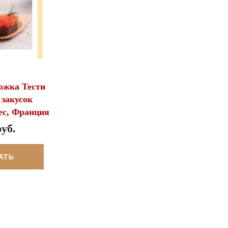
ожка Тести
 закусок
ec, Франция
руб.
АТЬ