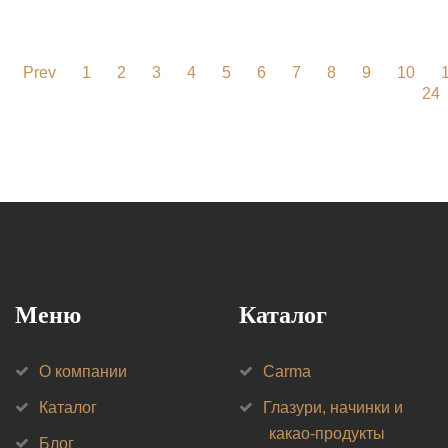
Prev
1
2
3
4
5
6
7
8
9
10
24
Меню
Каталог
О компании
Carma
Каталог
Глазури, начинки и
какао-продукты
Блог