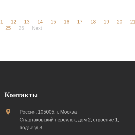
11
12
13
14
15
16
17
18
19
20
2
25
26
Next
Контакты
Россия, 105005, г. Москва
Спартаковский переулок, дом 2, строение 1,
подъезд 8