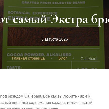
от самый Экстра бр
6 августа 2026
Главная страница
Блог
Callebaut
д брэндом Callebaut. Всё как вы любите - яркий,
сный цвет. Без содержания сахара, только чистый,
итесь со своим менеджером
здесь
.