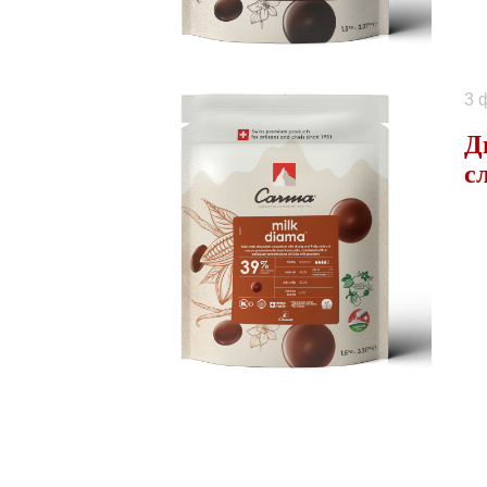
3 
Д
с