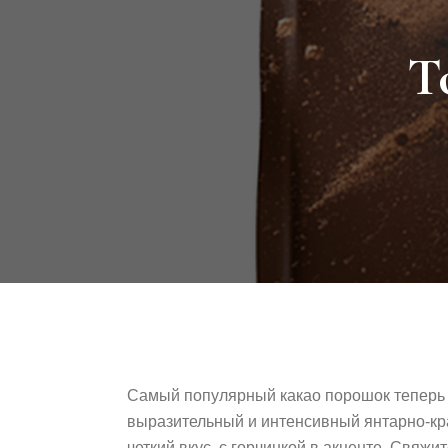
Т
Самый популярный какао порошок теперь по
выразительный и интенсивный янтарно-кра
четкий вкус, с горчинкой в акценте. Свяж