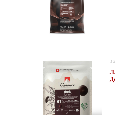
3 
Л
Д