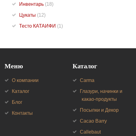
Инвентарь
(18)
Цукаты
(12)
Тесто КАТАИФИ
(1)
Меню
Каталог
О компании
Carma
Каталог
Глазури, начинки и
какао-продукты
Блог
Посыпки и Декор
Контакты
Cacao Barry
Callebaut