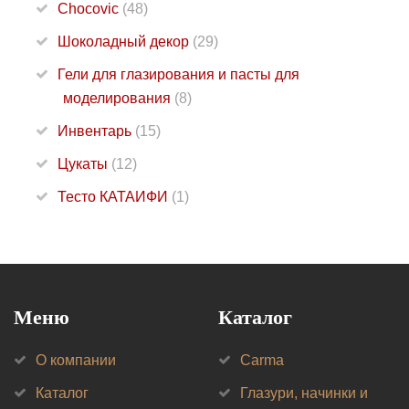
Chocovic
(48)
Шоколадный декор
(29)
Гели для глазирования и пасты для
моделирования
(8)
Инвентарь
(15)
Цукаты
(12)
Тесто КАТАИФИ
(1)
Меню
Каталог
О компании
Carma
Каталог
Глазури, начинки и