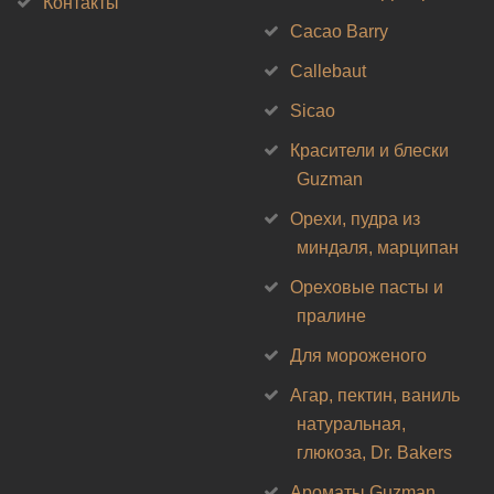
Контакты
Cacao Barry
Callebaut
Sicao
Красители и блески
Guzman
Орехи, пудра из
миндаля, марципан
Ореховые пасты и
пралине
Для мороженого
Агар, пектин, ваниль
натуральная,
глюкоза, Dr. Bakers
Ароматы Guzman