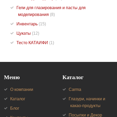
Гели для глазирования и пасты для
моделирования
(8)
Инвентарь
(15)
Цукаты
(12)
Тесто КАТАИФИ
(1)
Меню
Каталог
О компании
Carma
Каталог
Глазури, начинки и
какао-продукты
Блог
Посыпки и Декор