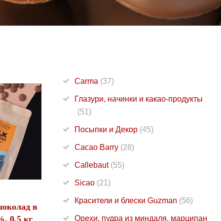
Carma
(37)
Глазури, начинки и какао-продукты
(51)
Посыпки и Декор
(45)
Cacao Barry
(28)
Callebaut
(55)
Sicao
(21)
Красители и блески Guzman
(56)
околад в
, 0,5 кг
Орехи, пудра из миндаля, марципан