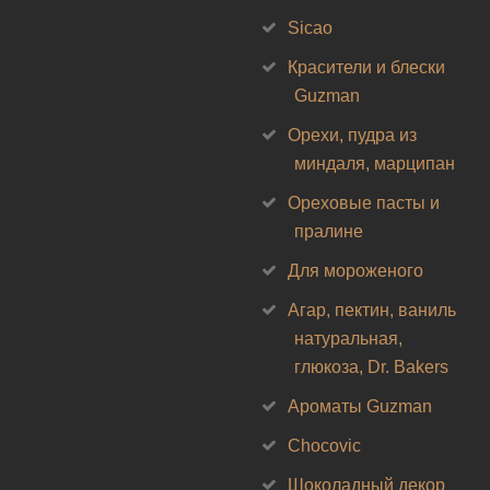
Sicao
Красители и блески
Guzman
Орехи, пудра из
миндаля, марципан
Ореховые пасты и
пралине
Для мороженого
Агар, пектин, ваниль
натуральная,
глюкоза, Dr. Bakers
Ароматы Guzman
Chocovic
Шоколадный декор