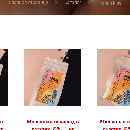
Главная страница
Каталог
French kiss
 в
Молочный шоколад в
Молочный ш
кг
галетах 35%, 1 кг
галетах 35%