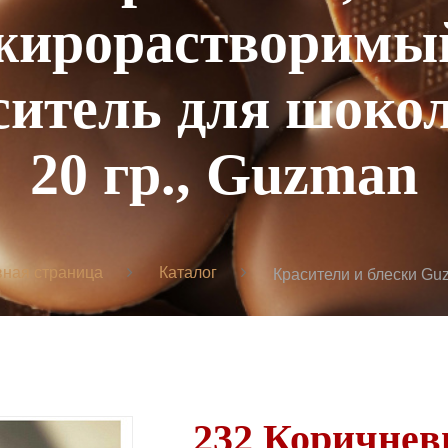
жирорастворимы
ситель для шокол
20 гр., Guzman
вная страница
Каталог
Красители и блески Gu
232 Коричнев