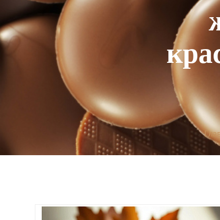
кра
Гла