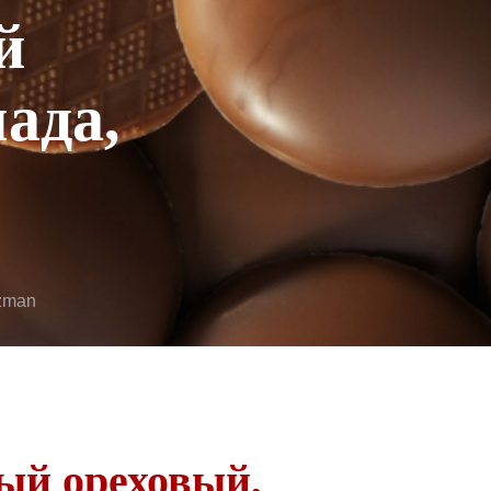
й
ада,
zman
ый ореховый,