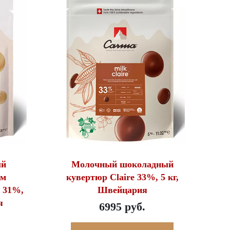
ый
Молочный шоколадный
ом
кувертюр Claire 33%, 5 кг,
n 31%,
Швейцария
я
6995 руб.