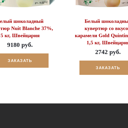
елый шоколадный
Белый шоколадн
тюр Nuit Blanche 37%,
кувертюр со вкус
5 кг, Швейцария
карамели Gold Quinti
1,5 кг, Швейцари
9180 руб.
2742 руб.
ЗАКАЗАТЬ
ЗАКАЗАТЬ