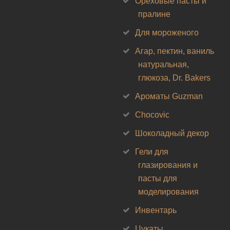
Ореховые пасты и
пралине
Для мороженого
Агар, пектин, ваниль
натуральная,
глюкоза, Dr. Bakers
Ароматы Guzman
Chocovic
Шоколадный декор
Гели для
глазирования и
пасты для
моделирования
Инвентарь
Цукаты