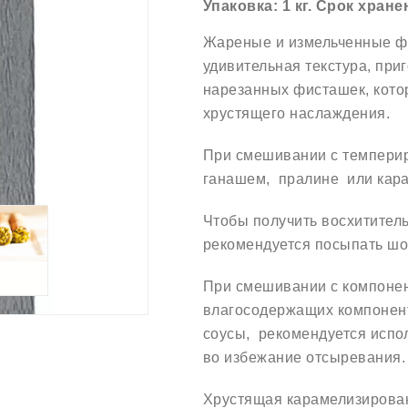
Упаковка:
1 кг.
Срок хране
Жареные и измельченные фи
удивительная текстура, при
нарезанных фисташек, кото
хрустящего наслаждения.
При смешивании с темпери
ганашем, пралине или кар
Чтобы получить восхитител
рекомендуется посыпать шо
При смешивании с компонен
влагосодержащих компонент
соусы, рекомендуется испо
во избежание отсыревания
Хрустящая карамелизированн