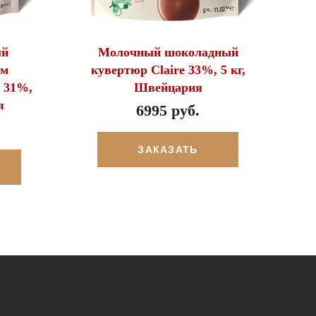
ый
Молочный шоколадный
ом
кувертюр Claire 33%, 5 кг,
n 31%,
Швейцария
я
6995 руб.
ЗАКАЗАТЬ