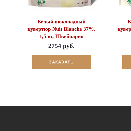
Белый шоколадный
Б
кувертюр Nuit Blanche 37%,
кувер
1,5 кг, Швейцария
2754 руб.
ЗАКАЗАТЬ