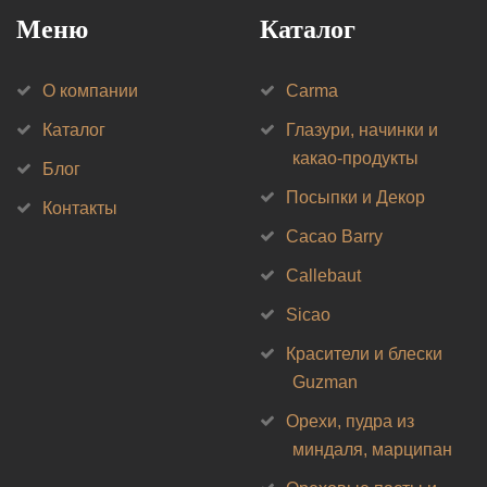
Меню
Каталог
О компании
Carma
Каталог
Глазури, начинки и
какао-продукты
Блог
Посыпки и Декор
Контакты
Cacao Barry
Callebaut
Sicao
Красители и блески
Guzman
Орехи, пудра из
миндаля, марципан