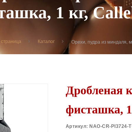
ашка, 1 кг, Call
 страница
Каталог
Орехи, пудра из миндаля, 
Дробленая 
фисташка, 1 
Артикул:
NAO-CR-PI3724-T