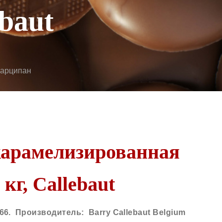
ebaut
марципан
карамелизированная
кг, Callebaut
66.
Производитель:
Barry Callebaut Belgium