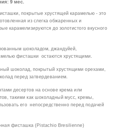
ния:
9 мес.
сташки, покрытые хрустящей карамелью - это
готовленная из слегка обжаренных и
рые карамелизируются до золотистого вкусного
рованным шоколадом, джандуйей,
амелью фисташки остаются хрустящими.
ьный шоколад, покрытый хрустящими орехами,
колад перед затвердеванием.
тами десертов на основе крема или
ов, такими как шоколадный мусс, кремы,
льзовать его непосредственно перед подачей
.
ая фисташка (Pistachio Bresilienne)