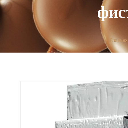
фист
Главная