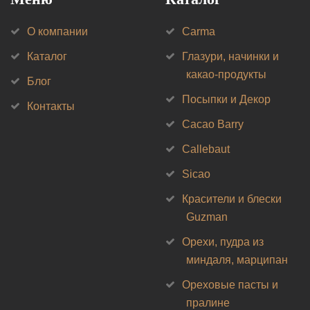
О компании
Carma
Каталог
Глазури, начинки и
какао-продукты
Блог
Посыпки и Декор
Контакты
Cacao Barry
Callebaut
Sicao
Красители и блески
Guzman
Орехи, пудра из
миндаля, марципан
Ореховые пасты и
пралине