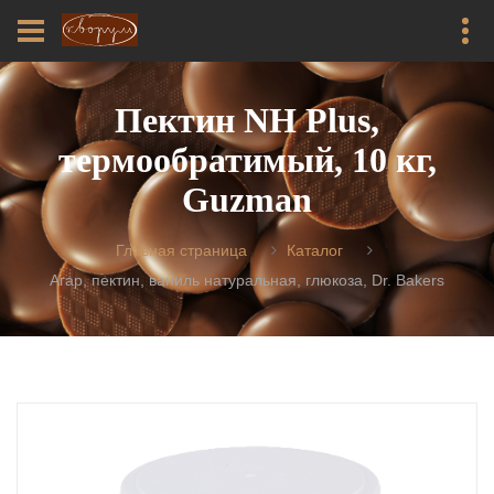
Пектин NH Plus,
термообратимый, 10 кг,
Guzman
Главная страница
Каталог
Агар, пектин, ваниль натуральная, глюкоза, Dr. Bakers