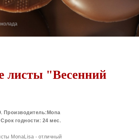
околада
 листы "Весенний
9.
Производитель:
Mona
.
Срок годности:
24 мес.
сты MonaLisa - отличный