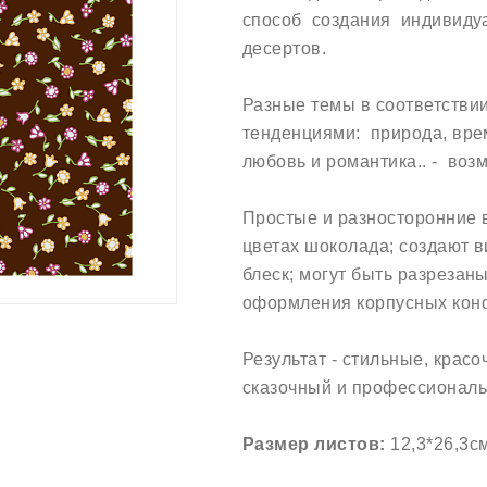
способ создания индивиду
десертов.
Разные темы в соответстви
тенденциями: природа, врем
любовь и романтика.. - воз
Простые и разносторонние в
цветах шоколада; создают 
блеск; могут быть разреза
оформления корпусных конф
Результат - стильные, крас
сказочный и профессиональ
Размер листов:
12,3*26,3с