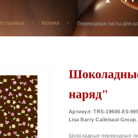
я страница
Каталог
Переводные листы для ш
Шоколадные
наряд"
Артикул:
TRS-19606-E0-99
Lisa Barry Callebaut Group
Шоколадные переводные ли