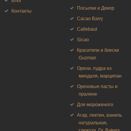
Блог
Посыпки и Декор
Контакты
Cacao Barry
Callebaut
Sicao
Красители и блески
Guzman
Орехи, пудра из
миндаля, марципан
Ореховые пасты и
пралине
Для мороженого
Агар, пектин, ваниль
натуральная,
глюкоза, Dr. Bakers