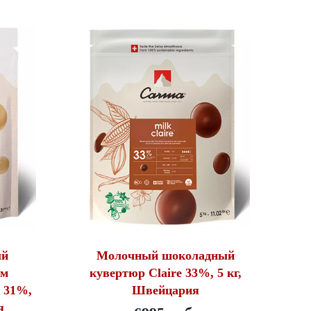
ый
Молочный шоколадный
ом
кувертюр Claire 33%, 5 кг,
n 31%,
Швейцария
я