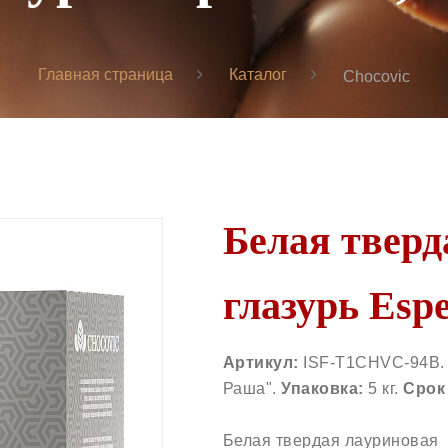
Главная страница
Каталог
Chocovic
Белая тверд
глазурь Espe
Артикул:
ISF-T1CHVC-94B
Раша".
Упаковка:
5 кг.
Срок
Белая твердая лауриновая