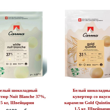
елый шоколадный
Белый шоколадн
тюр Nuit Blanche 37%,
кувертюр со вкус
5 кг, Швейцария
карамели Gold Quinti
1,5 кг, Швейцари