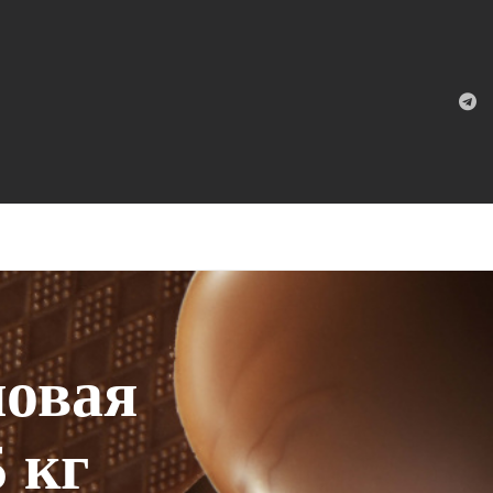
новая
5 кг