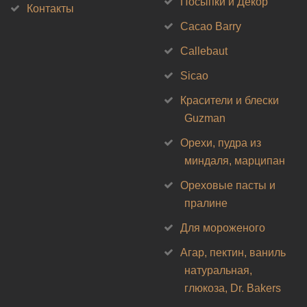
Посыпки и Декор
Контакты
Cacao Barry
Callebaut
Sicao
Красители и блески
Guzman
Орехи, пудра из
миндаля, марципан
Ореховые пасты и
пралине
Для мороженого
Агар, пектин, ваниль
натуральная,
глюкоза, Dr. Bakers