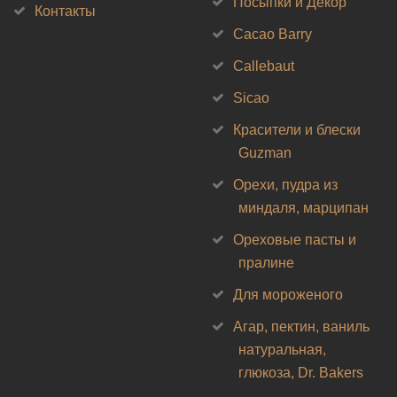
Посыпки и Декор
Контакты
Cacao Barry
Callebaut
Sicao
Красители и блески
Guzman
Орехи, пудра из
миндаля, марципан
Ореховые пасты и
пралине
Для мороженого
Агар, пектин, ваниль
натуральная,
глюкоза, Dr. Bakers