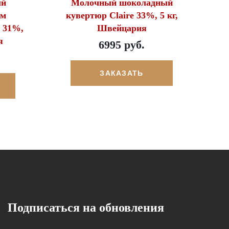
ый
Молочный шоколадный
ом
кувертюр Claire 33%, 5 кг,
n 31%,
Швейцария
я
6995 руб.
ЗАКАЗАТЬ
Подписаться на обновления