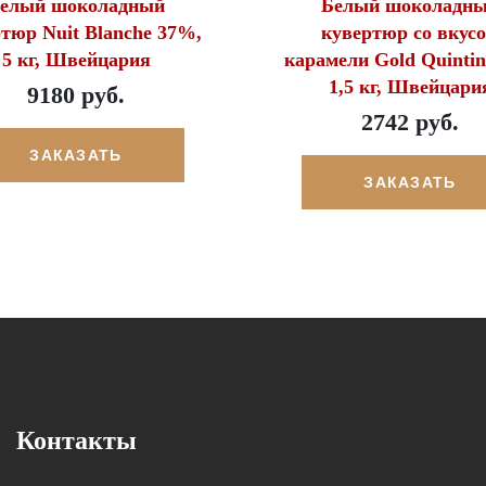
елый шоколадный
Белый шоколадн
тюр Nuit Blanche 37%,
кувертюр со вкус
5 кг, Швейцария
карамели Gold Quinti
1,5 кг, Швейцари
9180 руб.
2742 руб.
ЗАКАЗАТЬ
ЗАКАЗАТЬ
Контакты