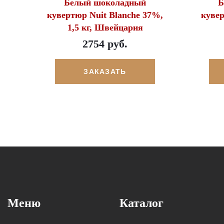
Белый шоколадный
Б
кувертюр Nuit Blanche 37%,
кувер
1,5 кг, Швейцария
2754 руб.
ЗАКАЗАТЬ
Меню
Каталог