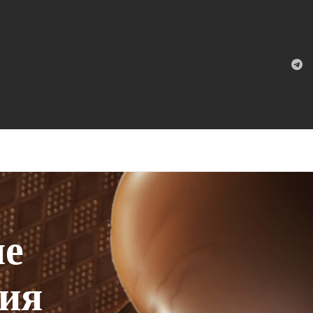
ые
гия