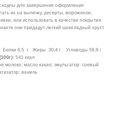
осходны для завершения оформления
пать их на выпечку, десерты, мороженое,
ливки, или использовать в качестве покрытия
рианте они придадут легкий шоколадный хруст
):
Белки 6,5 г Жиры 30,4 г Углеводы 59,9 г
100г):
541 ккал
ое молоко; масло какао; эмульгатор: соевый
атизатор: ваниль