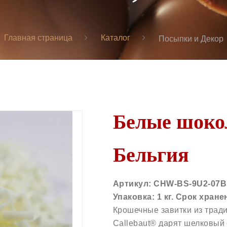
Главная страница
Каталог
Посыпки и Декор
Белые шокол
Бельгия
Артикул: CHW-BS-9U2-07B.
Упаковка: 1 кг. Срок хранен
Крошечные завитки из трад
Callebaut® дарят шелковый