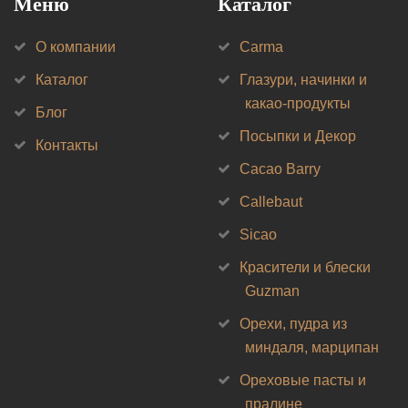
Меню
Каталог
О компании
Carma
Каталог
Глазури, начинки и
какао-продукты
Блог
Посыпки и Декор
Контакты
Cacao Barry
Callebaut
Sicao
Красители и блески
Guzman
Орехи, пудра из
миндаля, марципан
Ореховые пасты и
пралине