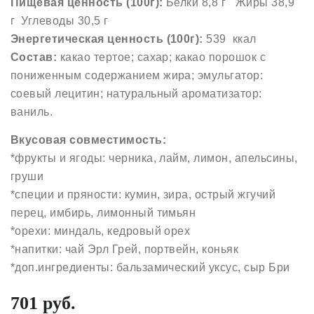
Пищевая ценность (100г):
Белки 8,8 г Жиры 38,9
г Углеводы 30,5 г
Энергетическая ценность (100г):
539 ккал
Состав:
какао тертое; сахар; какао порошок с
пониженным содержанием жира; эмульгатор:
соевый лецитин; натуральный ароматизатор:
ваниль.
Вкусовая совместимость:
*фрукты и ягоды: черника, лайм, лимон, апельсины,
груши
*специи и пряности: кумин, зира, острый жгучий
перец, имбирь, лимонный тимьян
*орехи: миндаль, кедровый орех
*напитки: чай Эрл Грей, портвейн, коньяк
*доп.ингредиенты: бальзамический уксус, сыр Бри
701 руб.