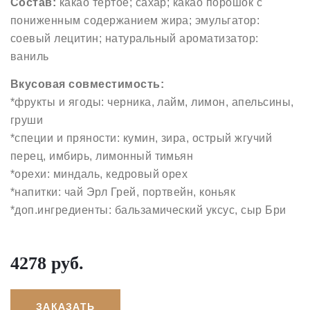
Состав:
какао тертое; сахар; какао порошок с
пониженным содержанием жира; эмульгатор:
соевый лецитин; натуральный ароматизатор:
ваниль
Вкусовая совместимость:
*фрукты и ягоды: черника, лайм, лимон, апельсины,
груши
*специи и пряности: кумин, зира, острый жгучий
перец, имбирь, лимонный тимьян
*орехи: миндаль, кедровый орех
*напитки: чай Эрл Грей, портвейн, коньяк
*доп.ингредиенты: бальзамический уксус, сыр Бри
4278 руб.
ЗАКАЗАТЬ