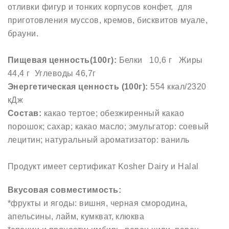
отливки фигур и тонких корпусов конфет, для
приготовления муссов, кремов, бисквитов муале,
брауни.
Пищевая ценность(100г):
Белки 10,6 г Жиры
44,4 г Углеводы 46,7г
Энергетическая ценность (100г):
554 ккал/2320
кДж
Состав:
какао тертое; обезжиренный какао
порошок; сахар; какао масло; эмульгатор: соевый
лецитин; натуральный ароматизатор: ваниль
Продукт имеет сертификат Kosher Dairy и Halal
Вкусовая совместимость:
*фрукты и ягоды: вишня, черная смородина,
апельсины, лайм, кумкват, клюква