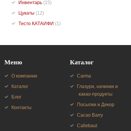
Инвентарь
(15)
Цукаты
(12)
Тесто КАТАИФИ
(1)
Меню
Каталог
О компании
Carma
Каталог
Глазури, начинки и
какао-продукты
Блог
Посыпки и Декор
Контакты
Cacao Barry
Callebaut