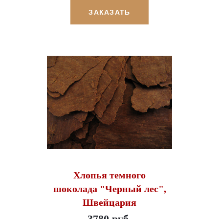
ЗАКАЗАТЬ
Хлопья темного
шоколада "Черный лес",
Швейцария
3780 руб.