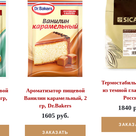
Термостабил
из темной гла
вой
Ароматизатор пищевой
Росс
гр,
Ванилин карамельный, 2
гр, Dr.Bakers
1840 
1605 руб.
ЗАКАЗ
ЗАКАЗАТЬ