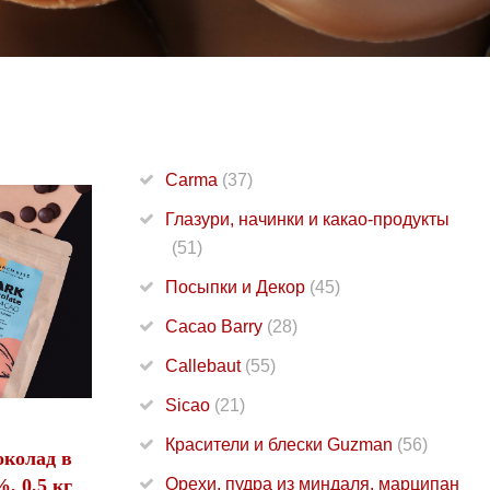
Carma
(37)
Глазури, начинки и какао-продукты
(51)
Посыпки и Декор
(45)
Cacao Barry
(28)
Callebaut
(55)
Sicao
(21)
Красители и блески Guzman
(56)
околад в
, 0,5 кг
Орехи, пудра из миндаля, марципан