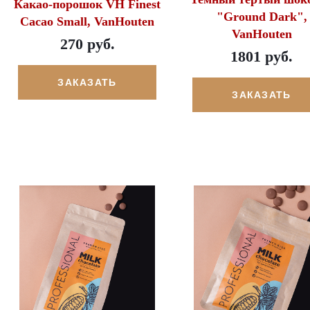
Какао-порошок VH Finest
"Ground Dark",
Cacao Small, VanHouten
VanHouten
270 руб.
1801 руб.
ЗАКАЗАТЬ
ЗАКАЗАТЬ