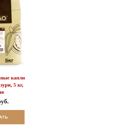
ьные капли
зури, 5 кг,
ия
руб.
АТЬ