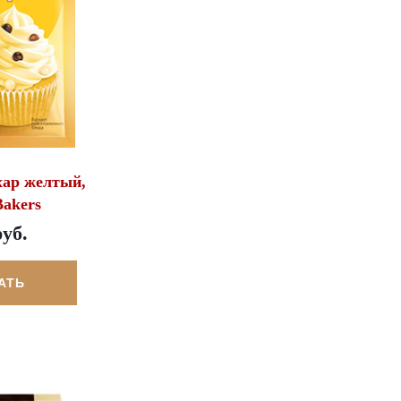
хар желтый,
Bakers
руб.
АТЬ