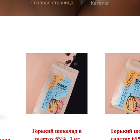
Главная страница
Каталог
Горький шоколад в
Горький ш
галетах 65%, 1 кг
галетах 65%
олад