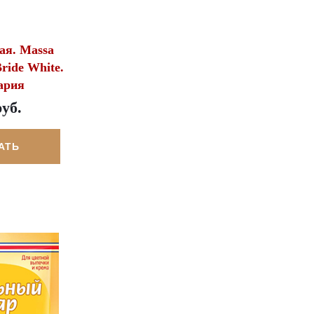
ая. Massa
Bride White.
ария
руб.
АТЬ