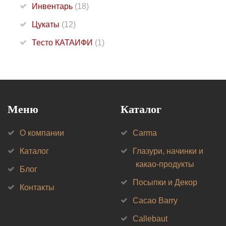
Инвентарь
(18)
Цукаты
(12)
Тесто КАТАИФИ
(1)
Меню
Каталог
О компании
Carma
Каталог
Глазури, начинки и
какао-продукты
Блог
Посыпки и Декор
Контакты
Cacao Barry
Callebaut