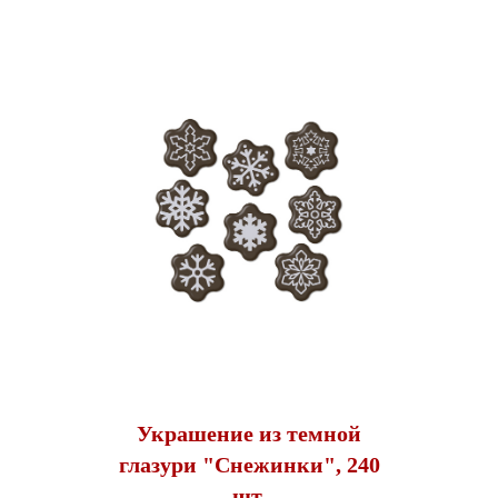
Украшение из темной
глазури "Снежинки", 240
шт.