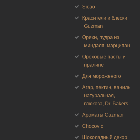
Sicao
Красители и блески
Guzman
Орехи, пудра из
миндаля, марципан
Ореховые пасты и
пралине
Для мороженого
Агар, пектин, ваниль
натуральная,
глюкоза, Dr. Bakers
Ароматы Guzman
Chocovic
Шоколадный декор