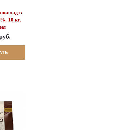
околад в
%, 10 кг,
гия
руб.
АТЬ