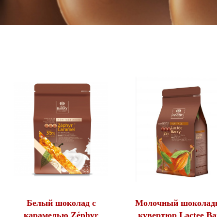
Белый шоколад с
Молочный шоколад
карамелью Zéphyr
кувертюр Lactee Ba