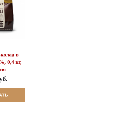
колад в
%, 0,4 кг,
гия
уб.
АТЬ