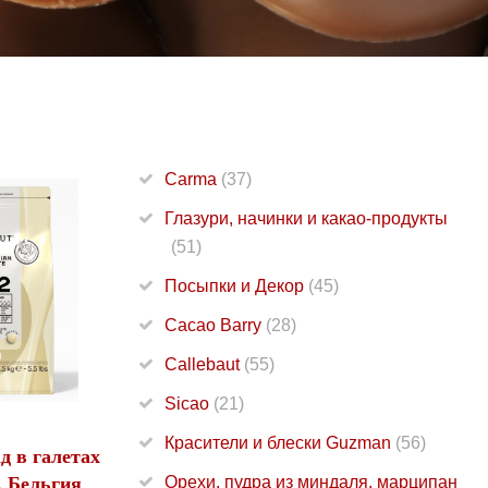
Carma
(37)
Глазури, начинки и какао-продукты
(51)
Посыпки и Декор
(45)
Cacao Barry
(28)
Callebaut
(55)
Sicao
(21)
Красители и блески Guzman
(56)
 в галетах
, Бельгия
Орехи, пудра из миндаля, марципан