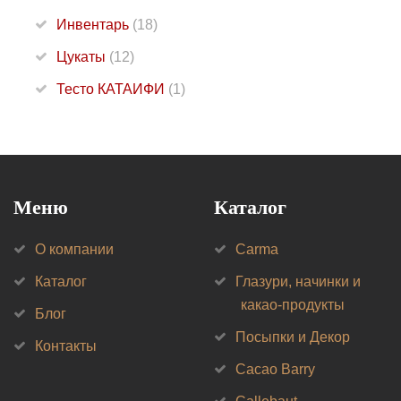
Инвентарь
(18)
Цукаты
(12)
Тесто КАТАИФИ
(1)
Меню
Каталог
О компании
Carma
Каталог
Глазури, начинки и
какао-продукты
Блог
Посыпки и Декор
Контакты
Cacao Barry