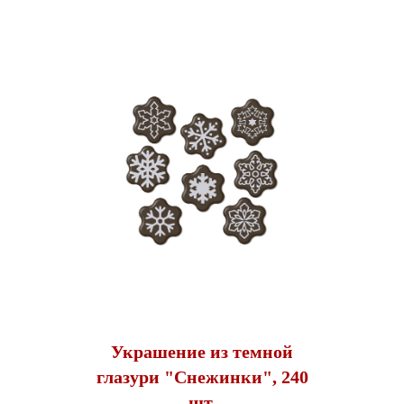
Украшение из темной
глазури "Снежинки", 240
шт.