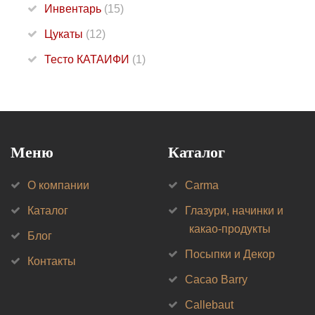
Инвентарь
(15)
Цукаты
(12)
Тесто КАТАИФИ
(1)
Меню
Каталог
О компании
Carma
Каталог
Глазури, начинки и
какао-продукты
Блог
Посыпки и Декор
Контакты
Cacao Barry
Callebaut