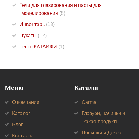
Гели для глазирования и пасты для
моделирования
(8)
Инвентарь
(18)
Цукаты
(12)
Тесто КАТАИФИ
(1)
Меню
Каталог
О компании
Carma
Каталог
Глазури, начинки и
какао-продукты
Блог
Посыпки и Декор
Контакты