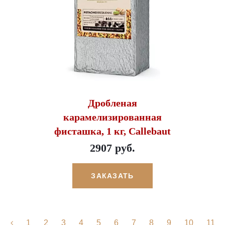
Дробленая
карамелизированная
фисташка, 1 кг, Callebaut
2907 руб.
ЗАКАЗАТЬ
1
2
3
4
5
6
7
8
9
10
11