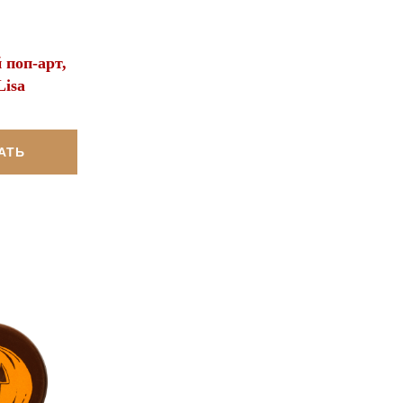
поп-арт,
isa
АТЬ