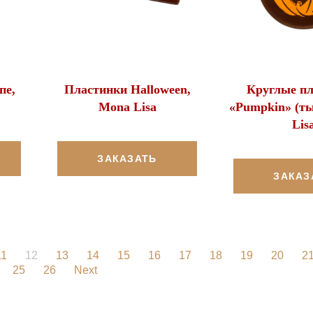
пе,
Пластинки Halloween,
Круглые п
Mona Lisa
«Pumpkin» (ты
Lis
ЗАКАЗАТЬ
ЗАКАЗ
11
12
13
14
15
16
17
18
19
20
2
25
26
Next