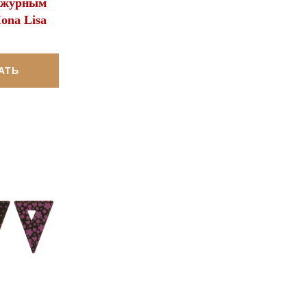
 ажурным
ona Lisa
АТЬ