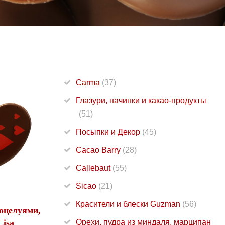
Carma
(37)
Глазури, начинки и какао-продукты
(51)
Посыпки и Декор
(45)
Cacao Barry
(28)
Callebaut
(55)
Sicao
(21)
Красители и блески Guzman
(56)
оцелуями,
isa
Орехи, пудра из миндаля, марципан