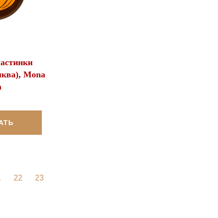
ластинки
ква), Mona
a
АТЬ
1
22
23