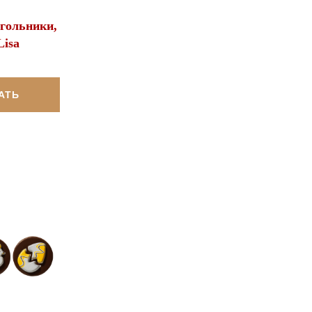
гольники,
isa
АТЬ