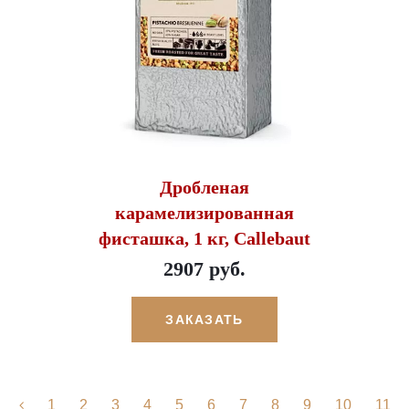
Дробленая
карамелизированная
фисташка, 1 кг, Callebaut
2907 руб.
ЗАКАЗАТЬ
1
2
3
4
5
6
7
8
9
10
11