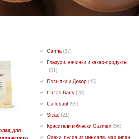
Carma
(37)
Глазури, начинки и какао-продукты
(51)
Посыпки и Декор
(45)
Cacao Barry
(28)
Callebaut
(55)
Sicao
(21)
Красители и блески Guzman
(56)
олад для
мороженого,
Орехи, пудра из миндаля, марципан