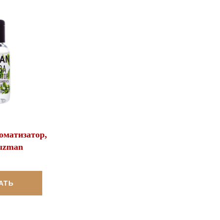
оматизатор,
uzman
АТЬ