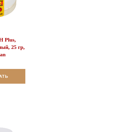
 Plus,
ый, 25 гр,
an
АТЬ