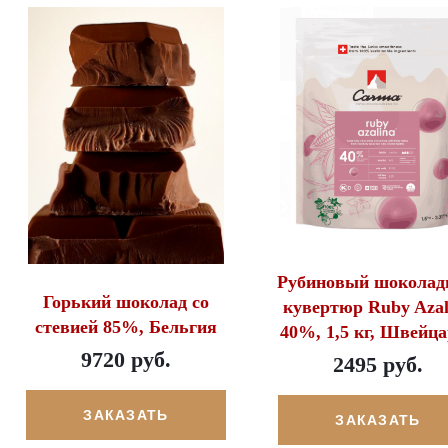
Рубиновый шокола
Горький шоколад со
кувертюр Ruby Azal
стевией 85%, Бельгия
40%, 1,5 кг, Швейц
9720 руб.
2495 руб.
ЗАКАЗАТЬ
ЗАКАЗАТЬ