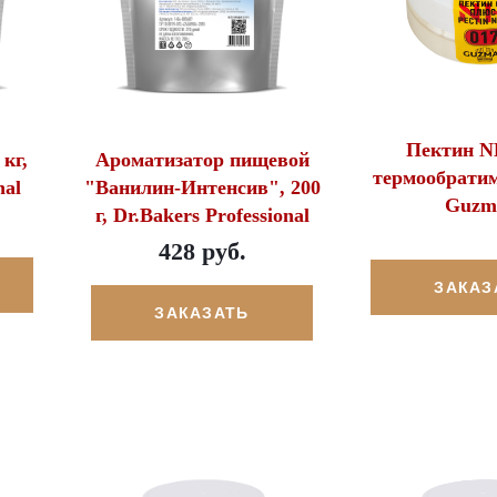
Пектин NH
кг,
Ароматизатор пищевой
термообратим
nal
"Ванилин-Интенсив", 200
Guzm
г, Dr.Bakers Professional
428 руб.
ЗАКАЗ
ЗАКАЗАТЬ