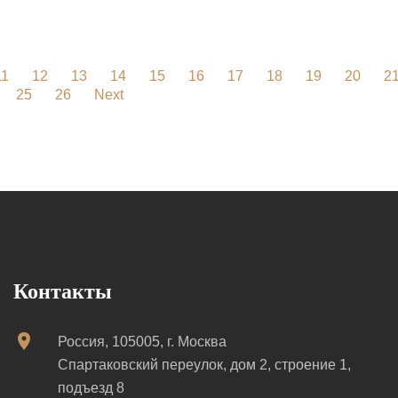
11
12
13
14
15
16
17
18
19
20
2
25
26
Next
Контакты
Россия, 105005, г. Москва
Спартаковский переулок, дом 2, строение 1,
подъезд 8