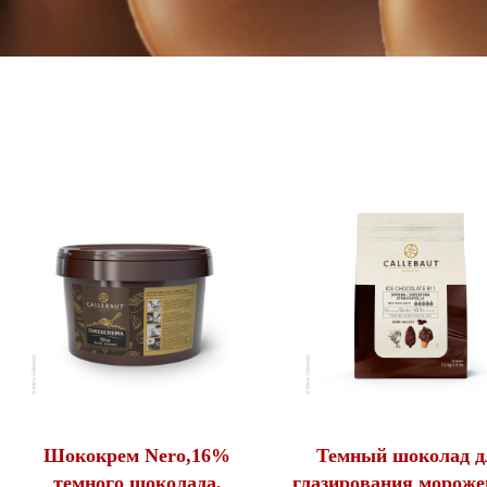
Шококрем Nero,16%
Темный шоколад д
темного шоколада,
глазирования мороже