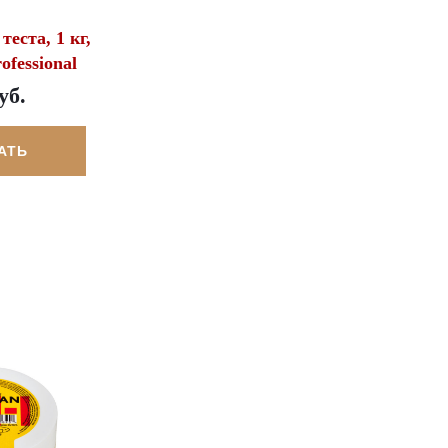
еста, 1 кг,
ofessional
уб.
АТЬ