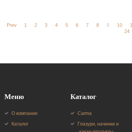
Prev
1
2
3
4
5
6
7
8
9
10
24
Меню
Каталог
О компании
Carma
Каталог
Глазури, начинки и
какао-продукты