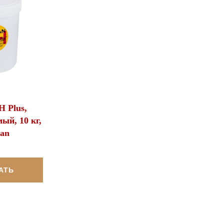
 Plus,
ый, 10 кг,
an
АТЬ