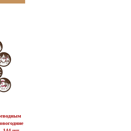
реводным
овогодние
 144 шт.