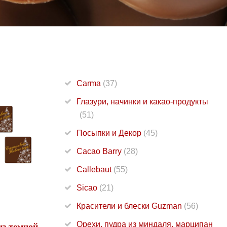
Carma
(37)
Глазури, начинки и какао-продукты
(51)
Посыпки и Декор
(45)
Cacao Barry
(28)
Callebaut
(55)
Sicao
(21)
Красители и блески Guzman
(56)
Орехи, пудра из миндаля, марципан
з темной