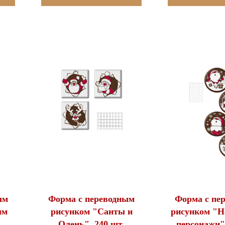
ым
Форма с переводным
Форма с пе
ым
рисунком "Санты и
рисунком "Н
Олень", 240 шт.
персонажи",