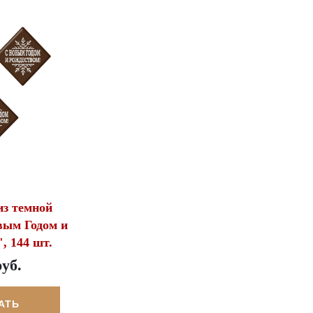
з темной
вым Годом и
, 144 шт.
руб.
АТЬ