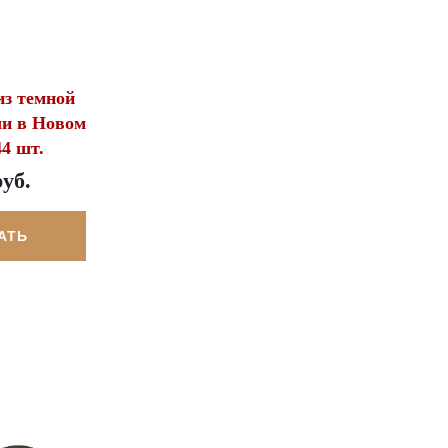
з темной
чи в Новом
44 шт.
руб.
АТЬ