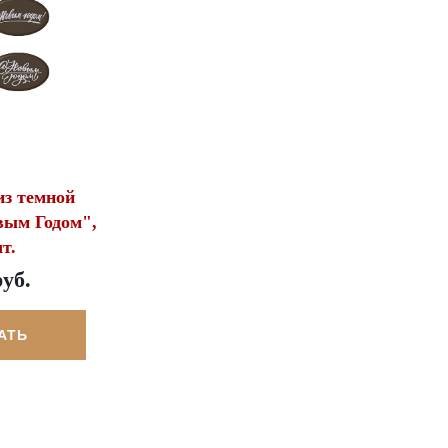
з темной
вым Годом",
т.
руб.
АТЬ