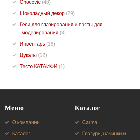
Chocovic
(48)
Шоколадный декор
(29)
Гели для глазирования и пасты для
моделирования
(8)
Инвентарь
(18)
Цукаты
(12)
Тесто КАТАИФИ
(1)
Меню
Каталог
О компании
Carma
Каталог
Глазури, начинки и