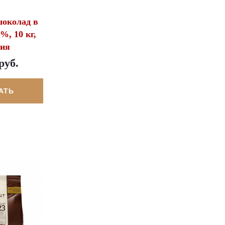
околад в
%, 10 кг,
гия
руб.
АТЬ