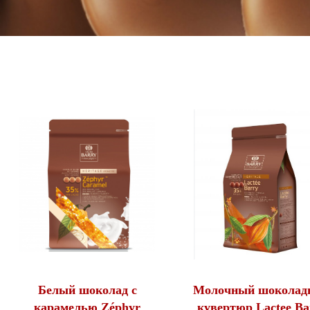
Белый шоколад с
Молочный шоколад
карамелью Zéphyr
кувертюр Lactee Ba