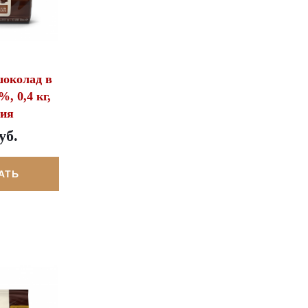
околад в
%, 0,4 кг,
гия
уб.
АТЬ