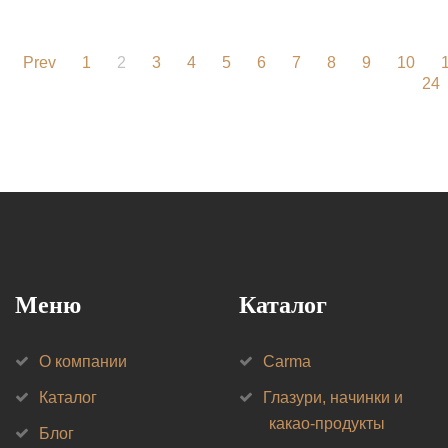
Prev
1
2
3
4
5
6
7
8
9
10
24
Меню
Каталог
О компании
Carma
Каталог
Глазури, начинки и
какао-продукты
Блог