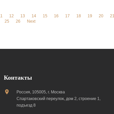
11
12
13
14
15
16
17
18
19
20
2
25
26
Next
Контакты
Россия, 105005, г. Москва
Спартаковский переулок, дом 2, строение 1,
подъезд 8