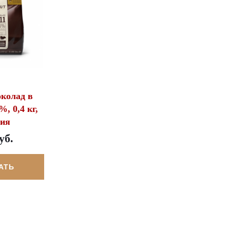
колад в
%, 0,4 кг,
гия
уб.
АТЬ