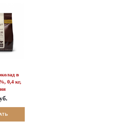
околад в
%, 0,4 кг,
гия
уб.
АТЬ