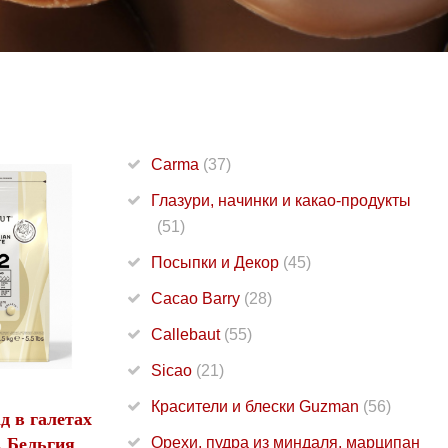
Carma
(37)
Глазури, начинки и какао-продукты
(51)
Посыпки и Декор
(45)
Cacao Barry
(28)
Callebaut
(55)
Sicao
(21)
Красители и блески Guzman
(56)
 в галетах
, Бельгия
Орехи, пудра из миндаля, марципан