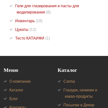
Гели для глазирования и пасты для
моделирования
(8)
Инвентарь
(18)
Цукаты
(12)
Тесто КАТАИФИ
(1)
Меню
Каталог
О компании
Carma
Каталог
Глазури, начинки и
какао-продукты
Блог
Посыпки и Декор
Контакты