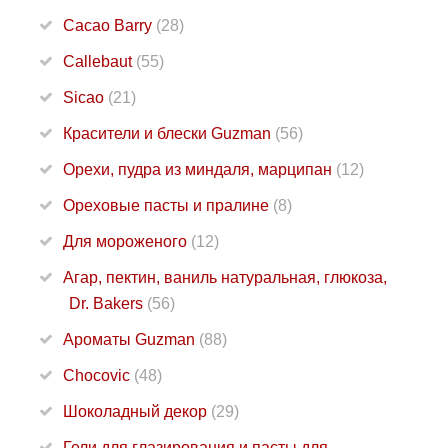
Cacao Barry
(28)
Callebaut
(55)
Sicao
(21)
Красители и блески Guzman
(56)
Орехи, пудра из миндаля, марципан
(12)
Ореховые пасты и пралине
(8)
Для мороженого
(12)
Агар, пектин, ваниль натуральная, глюкоза,
Dr. Bakers
(56)
Ароматы Guzman
(88)
Chocovic
(48)
Шоколадный декор
(29)
Гели для глазирования и пасты для