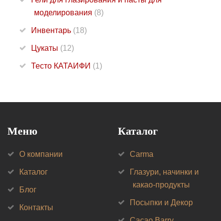
моделирования
(8)
Инвентарь
(18)
Цукаты
(12)
Тесто КАТАИФИ
(1)
Меню
Каталог
О компании
Carma
Каталог
Глазури, начинки и
какао-продукты
Блог
Посыпки и Декор
Контакты
Cacao Barry