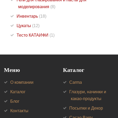
моделирования
(8)
Инвентарь
(18)
Цукаты
(12)
Тесто КАТАИФИ
(1)
Меню
Каталог
О компании
Carma
Каталог
Глазури, начинки и
какао-продукты
Блог
Посыпки и Декор
Контакты
Cacao Barry