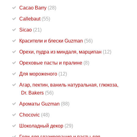
Cacao Barry
(28)
Callebaut
(55)
Sicao
(21)
Красители и блески Guzman
(56)
Орехи, пудра из миндаля, марципан
(12)
Ореховые пасты и пралине
(8)
Для мороженого
(12)
Агар, пектин, ваниль натуральная, глюкоза,
Dr. Bakers
(56)
Ароматы Guzman
(88)
Chocovic
(48)
Шоколадный декор
(29)
Гели для глазирования и пасты для