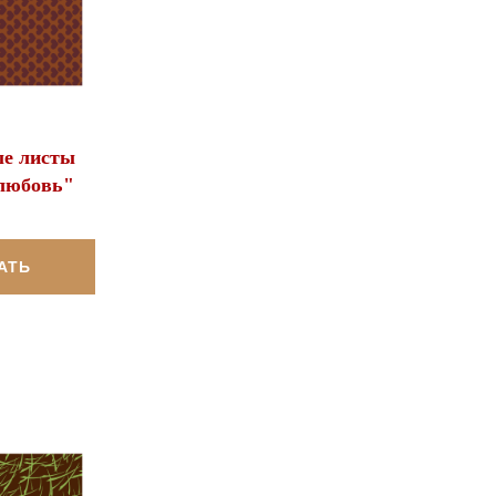
е листы
любовь"
АТЬ