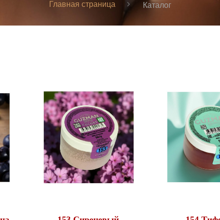
Главная страница
Каталог
на,
153 Сиреневый,
154 Тиф