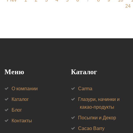
24
Меню
Каталог
О компании
Carma
Каталог
Глазури, начинки и
какао-продукты
Блог
Посыпки и Декор
Контакты
Cacao Barry