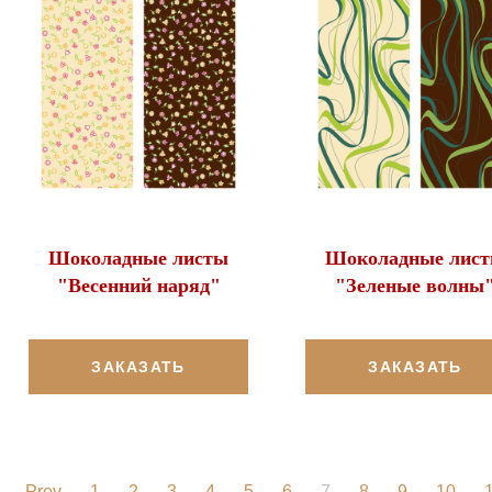
Шоколадные листы
Шоколадные лис
"Весенний наряд"
"Зеленые волны
ЗАКАЗАТЬ
ЗАКАЗАТЬ
Prev
1
2
3
4
5
6
7
8
9
10