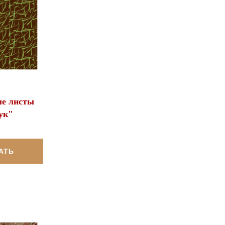
е листы
ук"
АТЬ