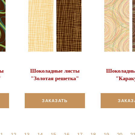
ты
Шоколадные листы
Шоколадны
"
"Золотая решетка"
"Карак
ЗАКАЗАТЬ
ЗАКАЗ
11
12
13
14
15
16
17
18
19
20
2