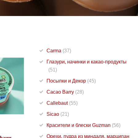
Carma
(37)
Глазури, начинки и какао-продукты
(51)
Посыпки и Декор
(45)
Cacao Barry
(28)
Callebaut
(55)
Sicao
(21)
Красители и блески Guzman
(56)
Орехи, пудра из миндаля, марципан
фани,