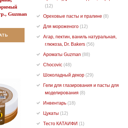
(12)
воримый
гр., Guzman
Ореховые пасты и пралине
(8)
Для мороженого
(12)
АТЬ
Агар, пектин, ваниль натуральная,
глюкоза, Dr. Bakers
(56)
Ароматы Guzman
(88)
Chocovic
(48)
Шоколадный декор
(29)
Гели для глазирования и пасты для
моделирования
(8)
Инвентарь
(18)
Цукаты
(12)
Тесто КАТАИФИ
(1)