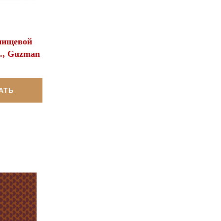
пищевой
р., Guzman
АТЬ