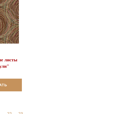
е листы
ули"
АТЬ
1
22
23