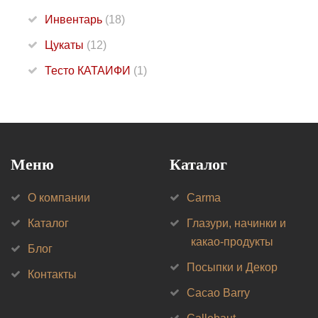
Инвентарь
(18)
Цукаты
(12)
Тесто КАТАИФИ
(1)
Меню
Каталог
О компании
Carma
Каталог
Глазури, начинки и
какао-продукты
Блог
Посыпки и Декор
Контакты
Cacao Barry