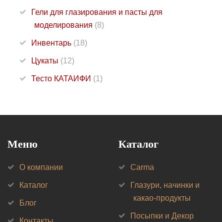
Гели для глазирования и пасты для
моделирования
(8)
Инвентарь
(18)
Цукаты
(12)
Тесто КАТАИФИ
(1)
Меню
Каталог
О компании
Carma
Каталог
Глазури, начинки и
какао-продукты
Блог
Посыпки и Декор
Контакты